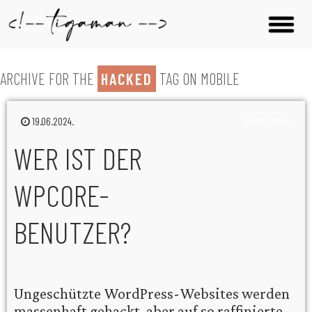
ARCHIVE FOR THE
HACKED
TAG ON MOBILE
19.06.2024.
wordpress
WER IST DER
WPCORE-
BENUTZER?
Ungeschützte WordPress-Websites werden
massenhaft gehackt, aber auf so raffinierte