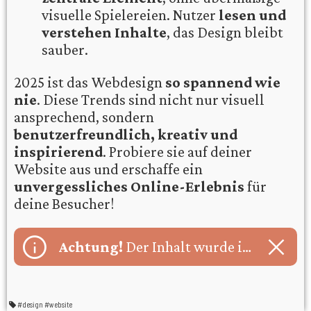
visuelle Spielereien. Nutzer
lesen und
verstehen Inhalte
, das Design bleibt
sauber.
2025 ist das Webdesign
so spannend wie
nie
. Diese Trends sind nicht nur visuell
ansprechend, sondern
benutzerfreundlich, kreativ und
inspirierend
. Probiere sie auf deiner
Website aus und erschaffe ein
unvergessliches Online-Erlebnis
für
deine Besucher!
close
Achtung!
Der Inhalt wurde im Rahmen des Projekts Künstliche Intelligenz erstellt!
#design
#website