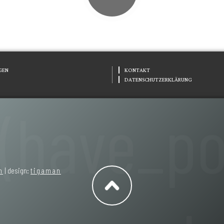
GEN
KONTAKT
DATENSCHUTZERKLÄRUNG
h
| design:
tigaman