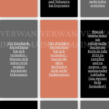
und Teilungen
mehr jeden
hat begonnen
erreichen
Was ich
wissen muss,
um
Der Facebook-
Der YouTube-
erfolgreiche
Algorithmus
Algorithmus
Instagram
hat sich
hat sich
Reels im Jahr
verändert –
verändert –
2025 zu
Warum viele
warum die
erstellen
Seiten 2026
alten
und zu
weniger
Methoden
posten – ein
Reichweite
nicht mehr
umfassender
bekommen
funktionieren
Leitfaden
(aus eigener
Sicht
formuliert)