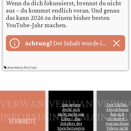
Wenn du dich fokussierst, brennst du nicht
aus – du kommst endlich voran. Und genau
das kann 2026 zu deinem bisher besten
YouTube-Jahr machen.
close
Achtung!
Der Inhalt wurde im Rahmen des Projekts Künstliche Intelligenz erstellt!
#marketing
#YouTube
Instagram
Der TikTok-
dreht sich
Algorithmus
nicht mehr um
hat sich
Likes – das
verändert –
VERWANDTE
Zeitalter der
warum deine
Speicherungen
Videos nicht