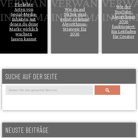
9 beliebte
Wie der
Arten von
Wie du auf
YouTube-
Social-Media-
TikTok viral
Algorithmus
Inhalten, mit
gehst: Geheime
2026
denen du deine
Algorithmus-
funktioniert:
Marke wirklich
Strategie für
Ein Leitfaden
wachsen
2026
für Creator
lassen kannst
SUCHE AUF DER SEITE
Search
NEUSTE BEITRÄGE